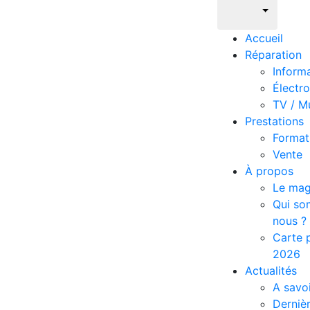
Accueil
Réparation
Inform
Électr
TV / M
Prestations
Format
Vente
À propos
Le mag
Qui s
nous ?
Carte p
2026
Actualités
A savoi
Derniè