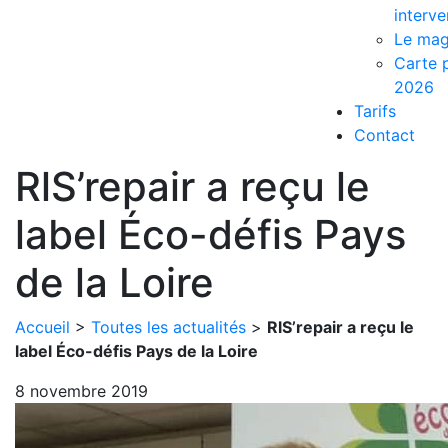
interve
Le mag
Carte p
2026
Tarifs
Contact
RlS’repair a reçu le
label Éco-défis Pays
de la Loire
Accueil
>
Toutes les actualités
>
RlS’repair a reçu le
label Éco-défis Pays de la Loire
8 novembre 2019