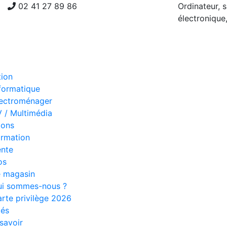
02 41 27 89 86
Ordinateur, s
électronique
tion
formatique
lectroménager
 / Multimédia
ions
rmation
ente
os
e magasin
ui sommes-nous ?
rte privilège 2026
tés
savoir