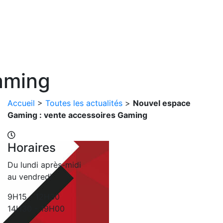
aming
Accueil
>
Toutes les actualités
>
Nouvel espace
Gaming : vente accessoires Gaming
Horaires
Du lundi après-midi
au vendredi
9H15 - 12H30
14H30 - 19H00