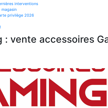
rnières interventions
e magasin
rte privilège 2026
t
 : vente accessoires G