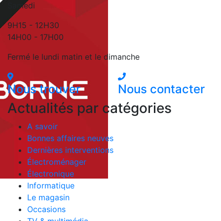
Samedi
9H15 - 12H30
14H00 - 17H00
Fermé le lundi matin et le dimanche
Nous trouver
Nous contacter
Actualités par catégories
A savoir
Bonnes affaires neuves
Dernières interventions
Électroménager
Électronique
Informatique
Le magasin
Occasions