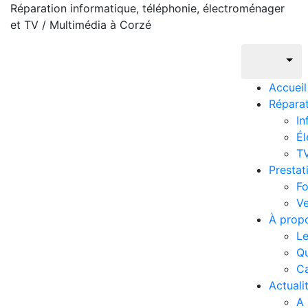
Réparation informatique, téléphonie, électroménager
et TV / Multimédia à Corzé
Accueil
Répara
In
É
TV
Prestat
Fo
V
À prop
L
Q
Ca
Actuali
A 