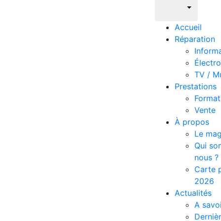
Accueil
Réparation
Inform
Électr
TV / M
Prestations
Format
Vente
À propos
Le mag
Qui s
nous ?
Carte p
2026
Actualités
A savoi
Derniè