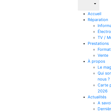
Accueil
Réparation
Inform
Électr
TV / M
Prestations
Format
Vente
À propos
Le mag
Qui s
nous ?
Carte p
2026
Actualités
A savoi
Derniè