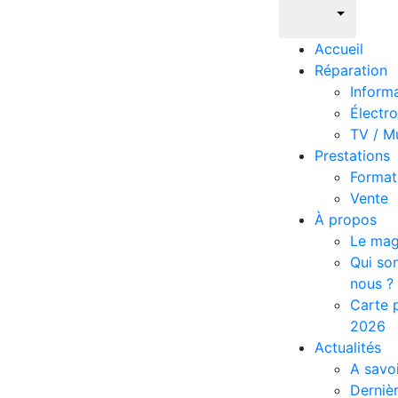
Accueil
Réparation
Inform
Électr
TV / M
Prestations
Format
Vente
À propos
Le mag
Qui s
nous ?
Carte p
2026
Actualités
A savoi
Derniè